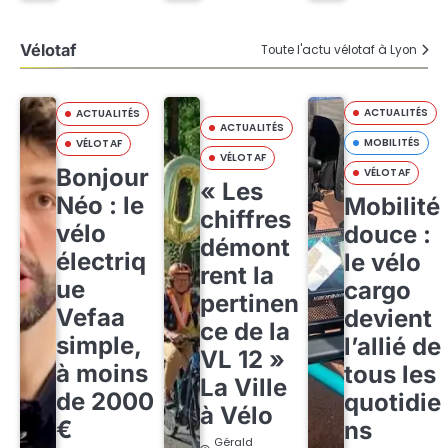
Vélotaf
Toute l'actu vélotaf à Lyon
ACTUALITÉS
ACTUALITÉS
ACTUALITÉS
MOBILITÉS
VÉLOTAF
VÉLOTAF
Bonjour
VÉLOTAF
« Les
Néo : le
Mobilité
chiffres
vélo
douce :
démont
électriq
le vélo
rent la
ue
cargo
pertinen
Vefaa
devient
ce de la
simple,
l’allié de
VL 12 »
à moins
tous les
La Ville
de 2000
quotidie
à Vélo
€
ns
Gérald