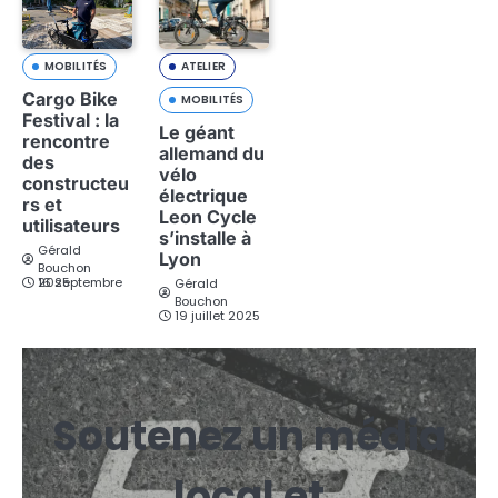
MOBILITÉS
ATELIER
Cargo Bike
MOBILITÉS
Festival : la
Le géant
rencontre
allemand du
des
vélo
constructeu
électrique
rs et
Leon Cycle
utilisateurs
s’installe à
Gérald
Lyon
Bouchon
16 septembre 2025
Gérald
Bouchon
19 juillet 2025
Soutenez un média
local et