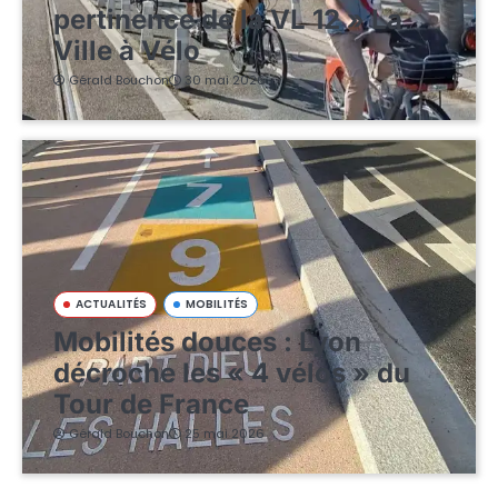
pertinence de la VL 12 » La
Ville à Vélo
Gérald Bouchon
30 mai 2026
ACTUALITÉS
MOBILITÉS
Mobilités douces : Lyon
décroche les « 4 vélos » du
Tour de France
Gérald Bouchon
25 mai 2026