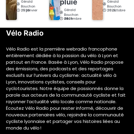
pluie
Gérald
Gérald
Bouchon
Bouchon
Gérald
25 janvier 2026
26 octobre 2025
Bouchon
24 décembre 2025
Vélo Radio
Vélo Radio est la première webradio francophone
entièrement dédiée à la passion du vélo à Lyon et
partout en France. Basée à Lyon, Vélo Radio propose
des émissions, des podcasts et des reportages
exclusifs sur l’univers du cyclisme : actualité vélo à
Lyon, innovations cyclistes, conseils pour
cyclotouristes. Notre équipe de passionnés donne la
parole aux acteurs de la communauté cycliste et fait
rayonner l’actualité vélo locale comme nationale.
Écoutez Vélo Radio pour rester informé, découvrir de
nouveaux partenaires vélo, rejoindre la communauté
cycliste lyonnaise et partager vos histoires liées au
monde du vélo !