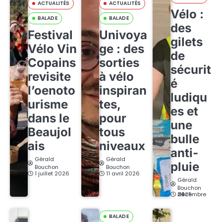
ACTUALITÉS
ACTUALITÉS
Vélo :
BALADE
BALADE
des
Festival
Univoya
gilets
Vélo Vin
ge : des
de
Copains
sorties
sécurit
revisite
à vélo
é
l’oenoto
inspiran
ludiqu
urisme
tes,
es et
dans le
pour
une
Beaujol
tous
bulle
ais
niveaux
anti-
Gérald
Gérald
pluie
Bouchon
Bouchon
1 juillet 2026
11 avril 2026
Gérald
Bouchon
24 décembre 2025
BALADE