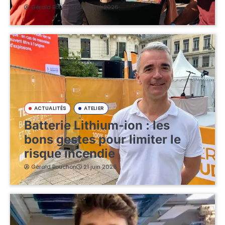
Gérald Bouchon
1 juillet 2026
ACTUALITÉS
ATELIER
Batterie Lithium-ion : les
bons gestes pour limiter le
risque incendie
Gérald Bouchon
21 juin 2026