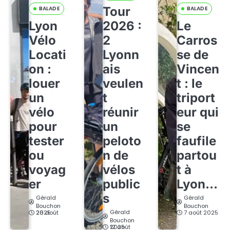
Tour
BALADE
BALADE
Lyon
2026 :
Le
Vélo
2
Carros
Locati
Lyonn
se de
on :
ais
Vincen
louer
veulen
t : le
un
t
triport
vélo
réunir
eur qui
pour
un
se
tester
peloto
faufile
ou
n de
partou
voyag
vélos
t à
er
public
Lyon…
s
Gérald
Gérald
Bouchon
Bouchon
Gérald
26 août 2025
7 août 2025
Bouchon
12 août 2025