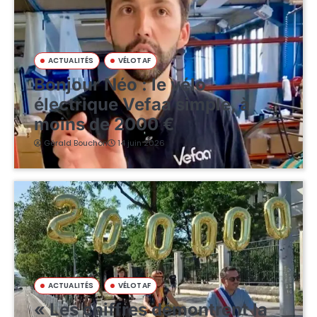
ACTUALITÉS
VÉLOTAF
Bonjour Néo : le vélo
électrique Vefaa simple, à
moins de 2000 €
Gérald Bouchon
14 juin 2026
ACTUALITÉS
VÉLOTAF
« Les chiffres démontrent la