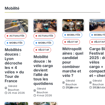
Mobilité
MOBILITÉS
MOBILIT
ACTUALITÉS
ACTUALITÉS
VÉLOTAF
VÉLOTAF
MOBILITÉS
MOBILITÉS
Métropolit
Cargo B
Mobilités
VÉLOTAF
aines : quel
Festival
douces :
Mobilité
candidat
2025 : d
Lyon
douce : le
pour
vélos
décroche
vélo cargo
combiner
cargo +
les « 4
devient
marche et
compac
vélos » du
l’allié de
vélo ?
et – che
Tour de
tous les
France
Gérald
Gérald
quotidiens
Bouchon
Bouchon
Gérald
25 janvier 2026
26 octobre 2025
Gérald
Bouchon
Bouchon
25 mai 2026
4 mai 2026