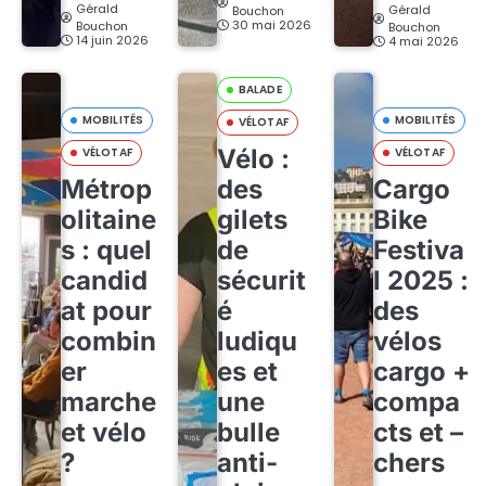
Gérald
Gérald
Bouchon
30 mai 2026
Bouchon
Bouchon
14 juin 2026
4 mai 2026
BALADE
MOBILITÉS
MOBILITÉS
VÉLOTAF
Vélo :
VÉLOTAF
VÉLOTAF
Métrop
des
Cargo
olitaine
gilets
Bike
s : quel
de
Festiva
candid
sécurit
l 2025 :
at pour
é
des
combin
ludiqu
vélos
er
es et
cargo +
marche
une
compa
et vélo
bulle
cts et –
?
anti-
chers