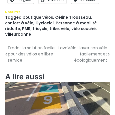
MOBILITÉS
Tagged
boutique vélos
,
Céline Trousseau
,
confort à vélo
,
Cyclociel
,
Personne à mobilité
réduite
,
PMR
,
tricycle
,
trike
,
vélo
,
vélo couché
,
Villeurbanne
Fredo : la solution facile
LavoVélo : laver son vélo
N
pour des vélos en libre-
facilement et
a
service
écologiquement
v
A lire aussi
i
g
a
t
i