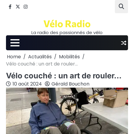
Skip
Facebook
Twitter
Instagram
to
content
Vélo Radio
La radio des passionnés de vélo
Home
Actualités
Mobilités
Vélo couché : un art de rouler…
Vélo couché : un art de rouler…
10 août 2024
Gérald Bouchon