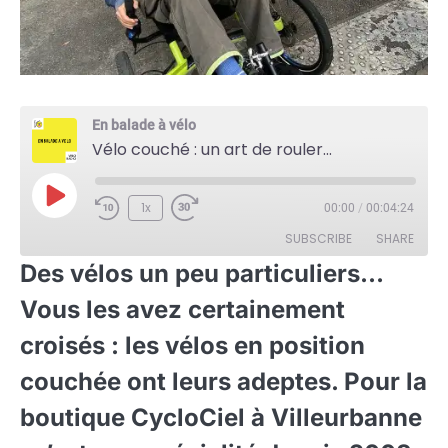
En balade à vélo
Vélo couché : un art de rouler...
Play
1x
00:00
/
00:04:24
Episode
SUBSCRIBE
SHARE
Des vélos un peu particuliers…
SHARE
Vous les avez certainement
RSS FEED
LINK
croisés : les vélos en position
couchée ont leurs adeptes. Pour la
EMBED
boutique CycloCiel à Villeurbanne