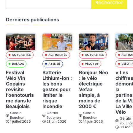
Rechercher
Dernières publications
ACTUALITÉS
ACTUALITÉS
ACTUALITÉS
ACTUAL
BALADE
ATELIER
VÉLOTAF
VÉLOT
Festival
Batterie
Bonjour Néo
« Les
Vélo Vin
Lithium-ion :
: le vélo
chiffre
Copains
les bons
électrique
démont
revisite
gestes pour
Vefaa
la
l’oenotouris
limiter le
simple, à
pertin
me dans le
risque
moins de
de la V
Beaujolais
incendie
2000 €
La Ville
Vélo
Gérald
Gérald
Gérald
Bouchon
Bouchon
Bouchon
Gérald
1 juillet 2026
21 juin 2026
14 juin 2026
Boucho
30 mai