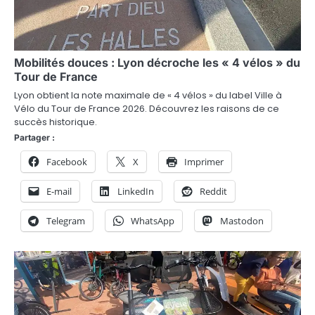
o
n
Mobilités douces : Lyon décroche les « 4 vélos » du
d
Tour de France
e
Lyon obtient la note maximale de « 4 vélos » du label Ville à
Vélo du Tour de France 2026. Découvrez les raisons de ce
l
succès historique.
Partager :
’
Facebook
X
Imprimer
a
E-mail
LinkedIn
Reddit
r
t
Telegram
WhatsApp
Mastodon
i
c
l