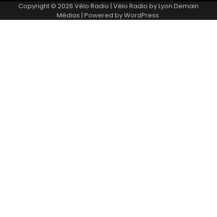
Copyright © 2026
Vélo Radio
| Vélo Radio by
Lyon Demain
Médias
| Powered by
WordPress
.