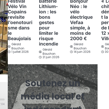
Festival
Batterie
Bonjour
« L
Vélo Vin
Lithium-
Néo : le
chi
Copains
ion : les
vélo
dé
revisite
bons
électrique
t la
l’oenotouri
gestes
Vefaa
per
sme dans
pour
simple, à
de 
le
limiter le
moins de
12 
Beaujolais
risque
2000 €
Vil
incendie
Gérald
Gérald
Gé
Bouchon
Bouchon
Bo
Gérald
1 juillet 2026
14 juin 2026
30
Bouchon
21 juin 2026
Soutenez un
média local et
7:04