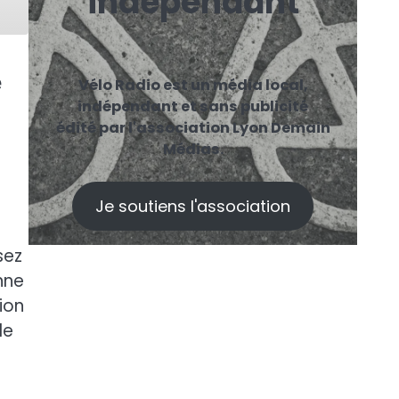
indépendant
e
Vélo Radio est un média local,
indépendant et sans publicité
édité par l'association Lyon Demain
Médias.
Je soutiens l'association
sez
onne
ion
e