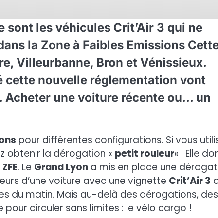
e sont les véhicules Crit’Air 3 qui ne
 dans la Zone à Faibles Emissions Cett
e, Villeurbanne, Bron et Vénissieux.
pé cette nouvelle réglementation vont
n. Acheter une voiture récente ou… un
ons
pour différentes configurations. Si vous utili
z obtenir la dérogation «
petit rouleur
« . Elle d
a
ZFE
. Le
Grand Lyon
a mis en place une dérogat
teurs d’une voiture avec une vignette
Crit’Air 3
d
res du matin. Mais au-delà des dérogations, des
our circuler sans limites : le vélo cargo !