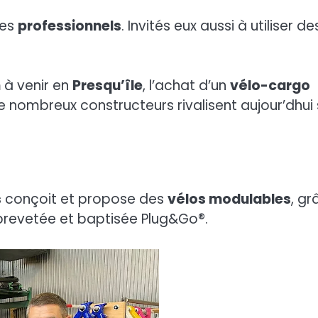
les
professionnels
. Invités eux aussi à utiliser de
n
à venir en
Presqu’île
, l’achat d’un
vélo-cargo
de nombreux constructeurs rivalisent aujour’dhui 
s
conçoit et propose des
vélos modulables
, gr
revetée et baptisée Plug&Go®.