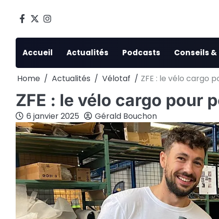
Skip
to
Facebook
Twitter
Instagram
content
Accueil
Actualités
Podcasts
Conseils &
Home
Actualités
Vélotaf
ZFE : le vélo cargo p
ZFE : le vélo cargo pour p
6 janvier 2025
Gérald Bouchon