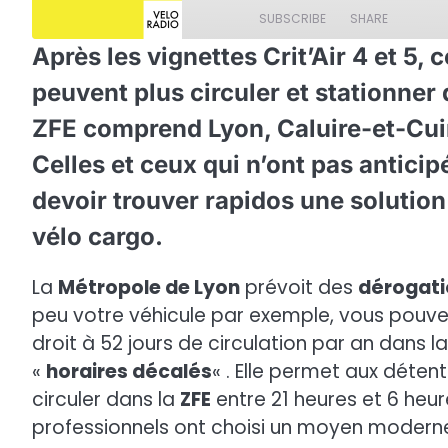
Episode
SUBSCRIBE
SHARE
Après les vignettes Crit’Air 4 et 5, c
SHARE
peuvent plus circuler et stationner
RSS FEED
LINK
ZFE comprend Lyon, Caluire-et-Cuir
Celles et ceux qui n’ont pas antici
EMBED
devoir trouver rapidos une solutio
vélo cargo.
La
Métropole de Lyon
prévoit des
dérogati
peu votre véhicule par exemple, vous pouve
droit à 52 jours de circulation par an dans l
«
horaires décalés
« . Elle permet aux déten
circuler dans la
ZFE
entre 21 heures et 6 heu
professionnels ont choisi un moyen moderne p