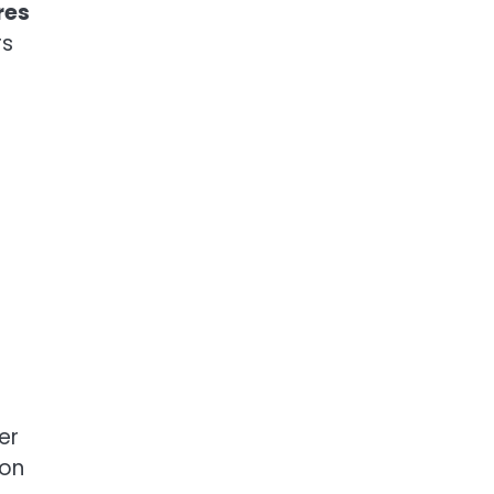
res
rs
er
 on