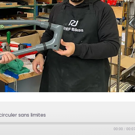
circuler sans limites
00:00
/
00:0