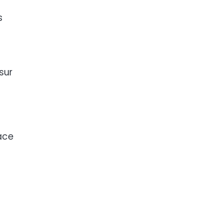
s
sur
âce