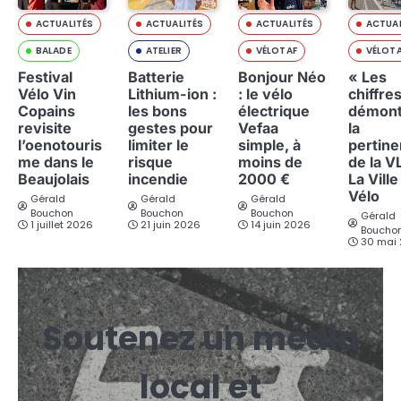
ACTUALITÉS
ACTUALITÉS
ACTUALITÉS
ACTUAL
BALADE
ATELIER
VÉLOTAF
VÉLOT
Festival
Batterie
Bonjour Néo
« Les
Vélo Vin
Lithium-ion :
: le vélo
chiffre
Copains
les bons
électrique
démont
revisite
gestes pour
Vefaa
la
l’oenotouris
limiter le
simple, à
pertin
me dans le
risque
moins de
de la V
Beaujolais
incendie
2000 €
La Ville
Vélo
Gérald
Gérald
Gérald
Bouchon
Bouchon
Bouchon
Gérald
1 juillet 2026
21 juin 2026
14 juin 2026
Boucho
30 mai
Soutenez un média
local et