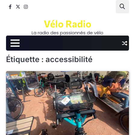
Skip
Facebook
Twitter
Instagram
to
content
Vélo Radio
La radio des passionnés de vélo
Étiquette :
accessibilité