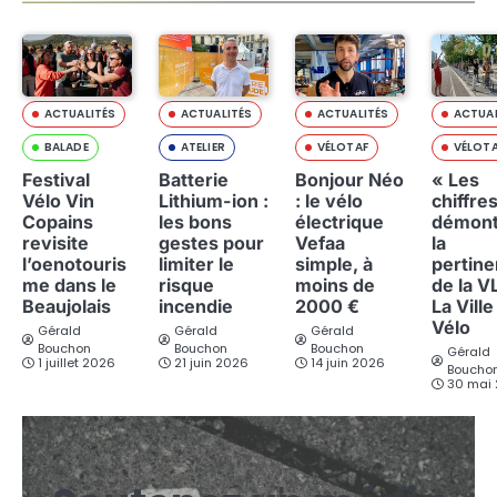
t
i
o
ACTUALITÉS
ACTUALITÉS
ACTUALITÉS
ACTUAL
BALADE
ATELIER
VÉLOTAF
VÉLOT
n
Festival
Batterie
Bonjour Néo
« Les
d
Vélo Vin
Lithium-ion :
: le vélo
chiffre
Copains
les bons
électrique
démont
e
revisite
gestes pour
Vefaa
la
l’oenotouris
limiter le
simple, à
pertin
s
me dans le
risque
moins de
de la V
Beaujolais
incendie
2000 €
La Ville
p
Vélo
Gérald
Gérald
Gérald
Bouchon
Bouchon
Bouchon
u
Gérald
1 juillet 2026
21 juin 2026
14 juin 2026
Boucho
30 mai
b
l
i