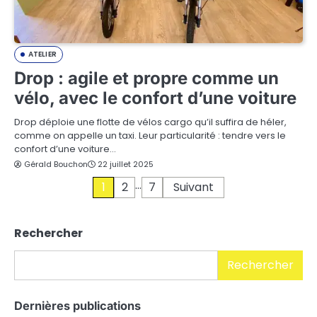
ATELIER
Drop : agile et propre comme un
vélo, avec le confort d’une voiture
Drop déploie une flotte de vélos cargo qu’il suffira de héler,
comme on appelle un taxi. Leur particularité : tendre vers le
confort d’une voiture…
Gérald Bouchon
22 juillet 2025
…
P
1
2
7
Suivant
a
Rechercher
g
i
Rechercher
n
Dernières publications
a