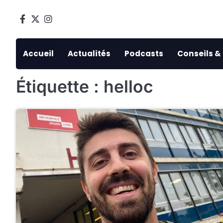
Skip
to
Facebook
Twitter
Instagram
content
Accueil
Actualités
Podcasts
Conseils &
Étiquette :
helloc