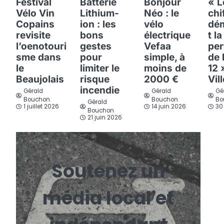
Festival
Batterie
Bonjour
« L
Vélo Vin
Lithium-
Néo : le
chi
Copains
ion : les
vélo
dé
revisite
bons
électrique
t la
l’oenotouri
gestes
Vefaa
per
sme dans
pour
simple, à
de 
le
limiter le
moins de
12 
Beaujolais
risque
2000 €
Vil
incendie
Gérald
Gérald
Gé
Bouchon
Bouchon
Bo
Gérald
1 juillet 2026
14 juin 2026
30
Bouchon
21 juin 2026
Soutenez un
média local et