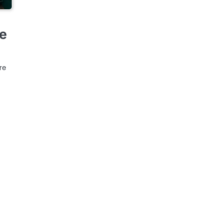
re
re