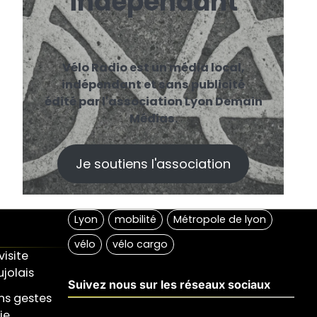
indépendant
Vélo Radio est un média local,
indépendant et sans publicité
édité par l'association Lyon Demain
Médias.
Je soutiens l'association
visite
jolais
Suivez nous sur les réseaux sociaux
ons gestes
ie