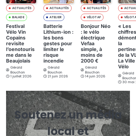
ACTUALITÉS
ACTUALITÉS
ACTUALITÉS
ACTUAL
BALADE
ATELIER
VÉLOTAF
VÉLOT
Festival
Batterie
Bonjour Néo
« Les
Vélo Vin
Lithium-ion :
: le vélo
chiffre
Copains
les bons
électrique
démont
revisite
gestes pour
Vefaa
la
l’oenotouris
limiter le
simple, à
pertin
me dans le
risque
moins de
de la V
Beaujolais
incendie
2000 €
La Ville
Vélo
Gérald
Gérald
Gérald
Bouchon
Bouchon
Bouchon
Gérald
1 juillet 2026
21 juin 2026
14 juin 2026
Boucho
30 mai
Soutenez un média
local et