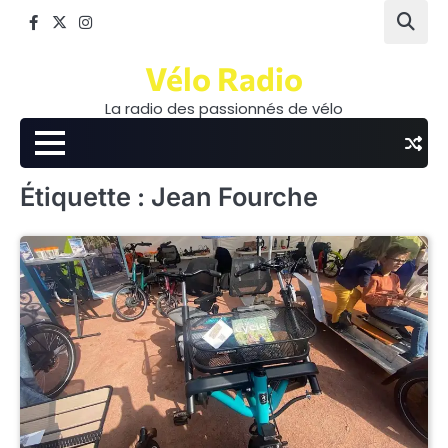
Skip
Facebook
Twitter
Instagram
to
content
Vélo Radio
La radio des passionnés de vélo
Étiquette :
Jean Fourche