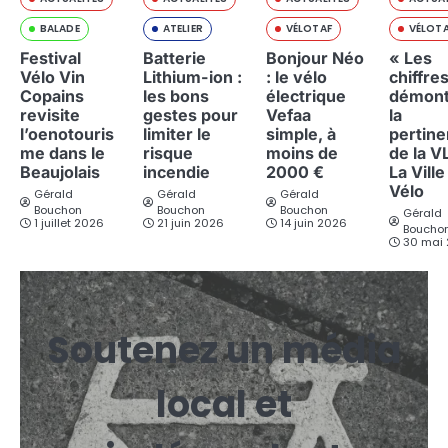
BALADE
ATELIER
VÉLOTAF
VÉLOT
Festival
Batterie
Bonjour Néo
« Les
Vélo Vin
Lithium-ion :
: le vélo
chiffre
Copains
les bons
électrique
démont
revisite
gestes pour
Vefaa
la
l’oenotouris
limiter le
simple, à
pertin
me dans le
risque
moins de
de la V
Beaujolais
incendie
2000 €
La Ville
Vélo
Gérald
Gérald
Gérald
Bouchon
Bouchon
Bouchon
Gérald
1 juillet 2026
21 juin 2026
14 juin 2026
Boucho
30 mai
Soutenez un média
local et