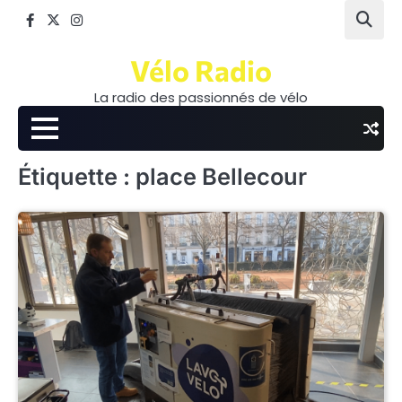
Skip
Facebook
Twitter
Instagram
to
content
Vélo Radio
La radio des passionnés de vélo
Étiquette :
place Bellecour