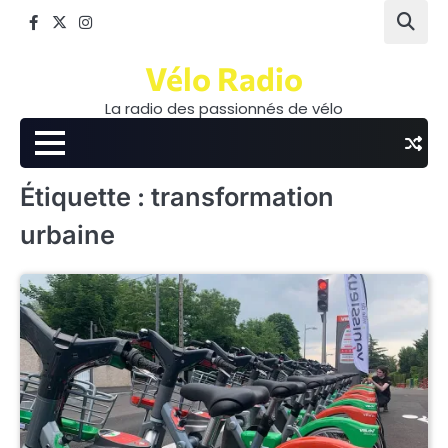
Skip
Facebook
Twitter
Instagram
to
content
Vélo Radio
La radio des passionnés de vélo
Étiquette :
transformation
urbaine