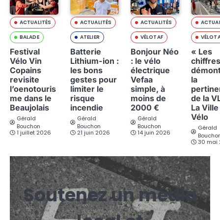
ACTUALITÉS
ACTUALITÉS
ACTUALITÉS
ACTUAL
BALADE
ATELIER
VÉLOTAF
VÉLOT
Festival
Batterie
Bonjour Néo
« Les
Vélo Vin
Lithium-ion :
: le vélo
chiffre
Copains
les bons
électrique
démont
revisite
gestes pour
Vefaa
la
l’oenotouris
limiter le
simple, à
pertin
me dans le
risque
moins de
de la V
Beaujolais
incendie
2000 €
La Ville
Vélo
Gérald
Gérald
Gérald
Bouchon
Bouchon
Bouchon
Gérald
1 juillet 2026
21 juin 2026
14 juin 2026
Boucho
30 mai
Soutenez un média