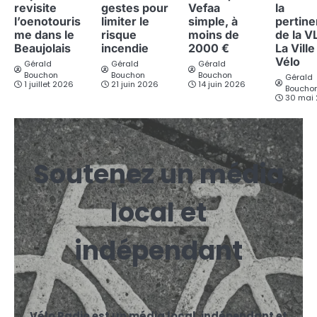
revisite
gestes pour
Vefaa
la
l’oenotouris
limiter le
simple, à
pertin
me dans le
risque
moins de
de la V
Beaujolais
incendie
2000 €
La Ville
Vélo
Gérald
Gérald
Gérald
Bouchon
Bouchon
Bouchon
Gérald
1 juillet 2026
21 juin 2026
14 juin 2026
Boucho
30 mai
Soutenez un média
local et
indépendant
Vélo Radio est un média local, indépendant et