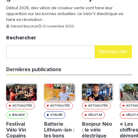
Début 2025, des vélos de couleur verte vont faire leur
apparition sur les bornes actuelles. Le Velo’V électrique va
faire sa révolution…
Gérald Bouchon
13 novembre 2023
Rechercher
Rechercher
Dernières publications
ACTUALITÉS
ACTUALITÉS
ACTUALITÉS
ACTUAL
BALADE
ATELIER
VÉLOTAF
VÉLOT
Festival
Batterie
Bonjour Néo
« Les
Vélo Vin
Lithium-ion :
: le vélo
chiffre
Copains
les bons
électrique
démont