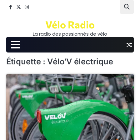
Skip
Facebook
Twitter
Instagram
to
content
Vélo Radio
La radio des passionnés de vélo
Étiquette :
Vélo’V électrique