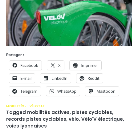
Partager :
Facebook
X
Imprimer
E-mail
LinkedIn
Reddit
Telegram
WhatsApp
Mastodon
MOBILITÉS
VÉLOTAF
Tagged
mobilités actives
,
pistes cyclables
,
records pistes cyclables
,
vélo
,
Vélo'V électrique
,
voies lyonnaises