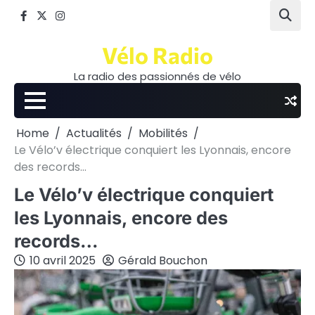
Skip
Facebook
Twitter
Instagram
to
content
Vélo Radio
La radio des passionnés de vélo
Home
Actualités
Mobilités
Le Vélo’v électrique conquiert les Lyonnais, encore
des records…
Le Vélo’v électrique conquiert
les Lyonnais, encore des
records…
10 avril 2025
Gérald Bouchon