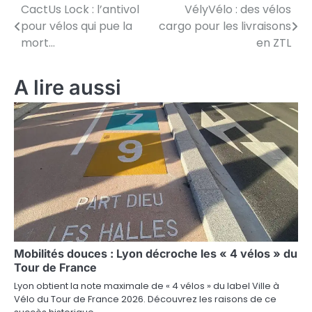
CactUs Lock : l’antivol
VélyVélo : des vélos
N
pour vélos qui pue la
cargo pour les livraisons
a
mort…
en ZTL
v
A lire aussi
i
g
a
t
i
o
n
Mobilités douces : Lyon décroche les « 4 vélos » du
d
Tour de France
e
Lyon obtient la note maximale de « 4 vélos » du label Ville à
Vélo du Tour de France 2026. Découvrez les raisons de ce