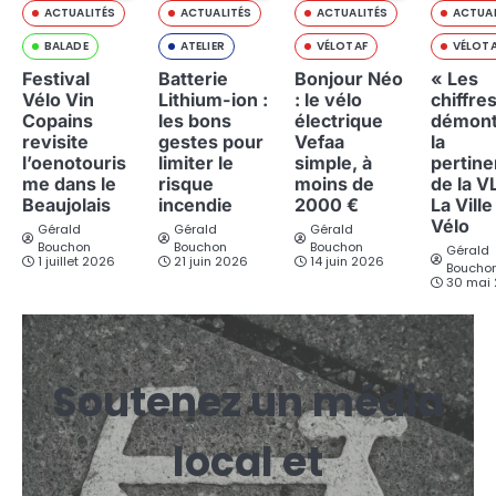
ACTUALITÉS
ACTUALITÉS
ACTUALITÉS
ACTUAL
BALADE
ATELIER
VÉLOTAF
VÉLOT
Festival
Batterie
Bonjour Néo
« Les
Vélo Vin
Lithium-ion :
: le vélo
chiffre
Copains
les bons
électrique
démont
revisite
gestes pour
Vefaa
la
l’oenotouris
limiter le
simple, à
pertin
me dans le
risque
moins de
de la V
Beaujolais
incendie
2000 €
La Ville
Vélo
Gérald
Gérald
Gérald
Bouchon
Bouchon
Bouchon
Gérald
1 juillet 2026
21 juin 2026
14 juin 2026
Boucho
30 mai
Soutenez un média
local et