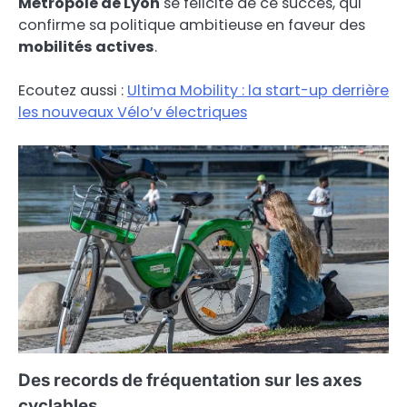
Métropole de Lyon
se félicite de ce succès, qui
confirme sa politique ambitieuse en faveur des
mobilités actives
.
Ecoutez aussi :
Ultima Mobility : la start-up derrière
les nouveaux Vélo’v électriques
Des records de fréquentation sur les axes
cyclables