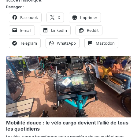
l
succès historique.
Partager :
’
Facebook
X
Imprimer
a
E-mail
LinkedIn
Reddit
r
t
Telegram
WhatsApp
Mastodon
i
c
l
e
Mobilité douce : le vélo cargo devient l’allié de tous
les quotidiens
Le vélo-cargo transforme notre manière de nous déplacer.