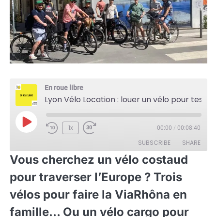
En roue libre
Lyon Vélo Location : louer un vélo pour tester ou voyager
Play
1x
00:00
/
00:08:40
Episode
SUBSCRIBE
SHARE
Vous cherchez un vélo costaud
SHARE
pour traverser l’Europe ? Trois
RSS FEED
LINK
vélos pour faire la ViaRhôna en
famille… Ou un vélo cargo pour
EMBED