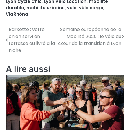
Lyon Cycle Chic
,
Lyon Vélo Location
,
mobilité
durable
,
mobilité urbaine
,
vélo
,
vélo cargo
,
ViaRhôna
Barkette : votre
Semaine européenne de la
N
chien servi en
Mobilité 2025 : le vélo au
a
terrasse ou livré à la
cœur de la transition à Lyon
niche
v
i
A lire aussi
g
a
t
i
o
n