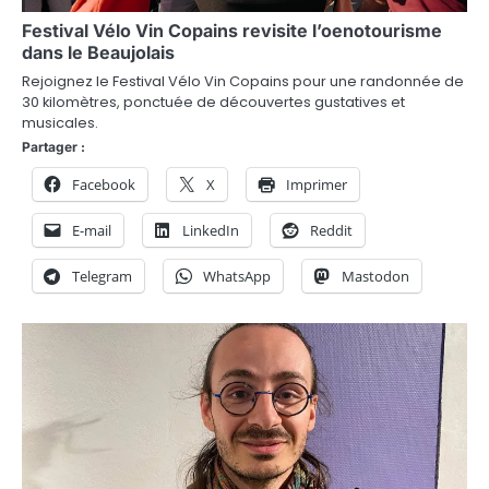
d
Festival Vélo Vin Copains revisite l’oenotourisme
dans le Beaujolais
e
Rejoignez le Festival Vélo Vin Copains pour une randonnée de
l
30 kilomètres, ponctuée de découvertes gustatives et
musicales.
’
Partager :
a
Facebook
X
Imprimer
r
E-mail
LinkedIn
Reddit
t
Telegram
WhatsApp
Mastodon
i
c
l
e