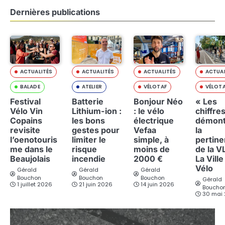
Dernières publications
ACTUALITÉS
ACTUALITÉS
ACTUALITÉS
ACTUAL
BALADE
ATELIER
VÉLOTAF
VÉLOT
Festival
Batterie
Bonjour Néo
« Les
Vélo Vin
Lithium-ion :
: le vélo
chiffre
Copains
les bons
électrique
démont
revisite
gestes pour
Vefaa
la
l’oenotouris
limiter le
simple, à
pertin
me dans le
risque
moins de
de la V
Beaujolais
incendie
2000 €
La Ville
Vélo
Gérald
Gérald
Gérald
Bouchon
Bouchon
Bouchon
Gérald
1 juillet 2026
21 juin 2026
14 juin 2026
Boucho
30 mai