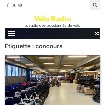
Skip
Facebook
Twitter
Instagram
to
content
Vélo Radio
La radio des passionnés de vélo
Étiquette :
concours