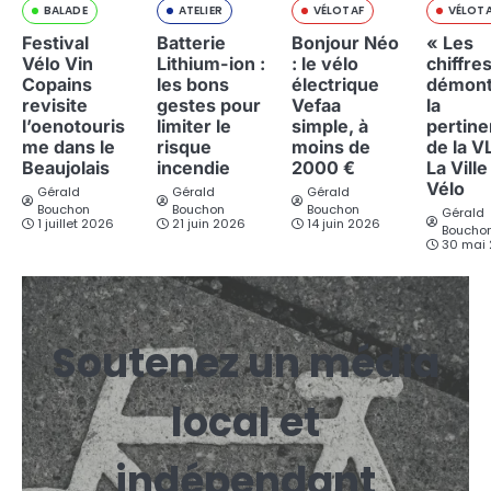
BALADE
ATELIER
VÉLOTAF
VÉLOT
Festival
Batterie
Bonjour Néo
« Les
Vélo Vin
Lithium-ion :
: le vélo
chiffre
Copains
les bons
électrique
démont
revisite
gestes pour
Vefaa
la
l’oenotouris
limiter le
simple, à
pertin
me dans le
risque
moins de
de la V
Beaujolais
incendie
2000 €
La Ville
Vélo
Gérald
Gérald
Gérald
Bouchon
Bouchon
Bouchon
Gérald
1 juillet 2026
21 juin 2026
14 juin 2026
Boucho
30 mai
Soutenez un média
local et
indépendant