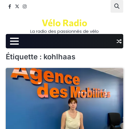
Skip
Facebook
Twitter
Instagram
to
content
Vélo Radio
La radio des passionnés de vélo
Étiquette :
kohlhaas