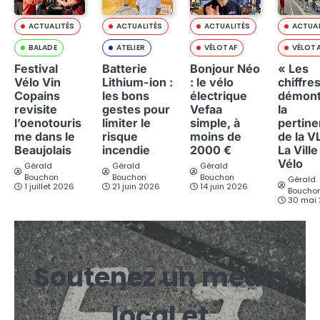
ACTUALITÉS
ACTUALITÉS
ACTUALITÉS
ACTUAL
BALADE
ATELIER
VÉLOTAF
VÉLOT
Festival
Batterie
Bonjour Néo
« Les
Vélo Vin
Lithium-ion :
: le vélo
chiffre
Copains
les bons
électrique
démont
revisite
gestes pour
Vefaa
la
l’oenotouris
limiter le
simple, à
pertin
me dans le
risque
moins de
de la V
Beaujolais
incendie
2000 €
La Ville
Vélo
Gérald
Gérald
Gérald
Bouchon
Bouchon
Bouchon
Gérald
1 juillet 2026
21 juin 2026
14 juin 2026
Boucho
30 mai
Soutenez un média
local et