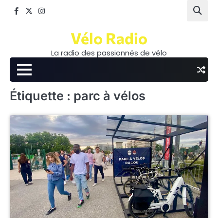
Skip
Facebook
Twitter
Instagram
to
content
Vélo Radio
La radio des passionnés de vélo
Étiquette :
parc à vélos