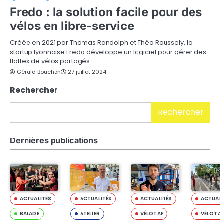
Fredo : la solution facile pour des
vélos en libre-service
Créée en 2021 par Thomas Randolph et Théo Roussely, la
startup lyonnaise Fredo développe un logiciel pour gérer des
flottes de vélos partagés.
Gérald Bouchon
27 juillet 2024
Rechercher
Rechercher
Dernières publications
ACTUALITÉS
ACTUALITÉS
ACTUALITÉS
ACTUAL
BALADE
ATELIER
VÉLOTAF
VÉLOT