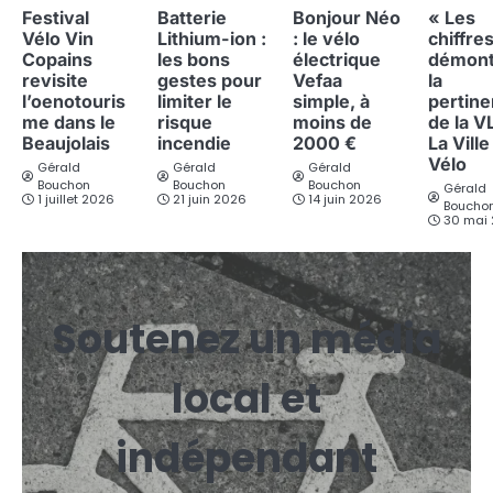
Festival
Batterie
Bonjour Néo
« Les
Vélo Vin
Lithium-ion :
: le vélo
chiffre
Copains
les bons
électrique
démont
revisite
gestes pour
Vefaa
la
l’oenotouris
limiter le
simple, à
pertin
me dans le
risque
moins de
de la V
Beaujolais
incendie
2000 €
La Ville
Vélo
Gérald
Gérald
Gérald
Bouchon
Bouchon
Bouchon
Gérald
1 juillet 2026
21 juin 2026
14 juin 2026
Boucho
30 mai
Soutenez un média
local et
indépendant