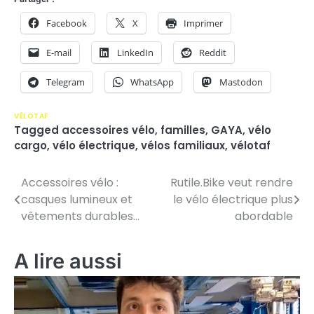
Facebook
X
Imprimer
E-mail
LinkedIn
Reddit
Telegram
WhatsApp
Mastodon
VÉLOTAF
Tagged
accessoires vélo
,
familles
,
GAYA
,
vélo
cargo
,
vélo électrique
,
vélos familiaux
,
vélotaf
Accessoires vélo :
Rutile.Bike veut rendre
N
casques lumineux et
le vélo électrique plus
a
vêtements durables…
abordable
v
A lire aussi
i
g
a