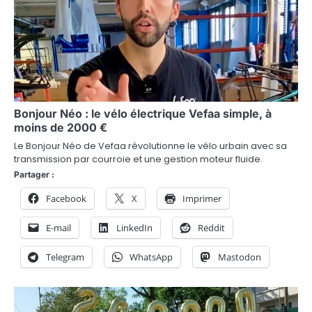
t
i
o
n
Bonjour Néo : le vélo électrique Vefaa simple, à
d
moins de 2000 €
e
Le Bonjour Néo de Vefaa révolutionne le vélo urbain avec sa
transmission par courroie et une gestion moteur fluide.
l
Partager :
’
Facebook
X
Imprimer
a
E-mail
LinkedIn
Reddit
r
Telegram
WhatsApp
Mastodon
t
i