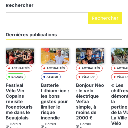
Alternative:
Rechercher
Rechercher
Dernières publications
ACTUALITÉS
ACTUALITÉS
ACTUALITÉS
ACTUAL
BALADE
ATELIER
VÉLOTAF
VÉLOT
Festival
Batterie
Bonjour Néo
« Les
Vélo Vin
Lithium-ion :
: le vélo
chiffre
Copains
les bons
électrique
démont
revisite
gestes pour
Vefaa
la
l’oenotouris
limiter le
simple, à
pertin
me dans le
risque
moins de
de la V
Beaujolais
incendie
2000 €
La Ville
Vélo
Gérald
Gérald
Gérald