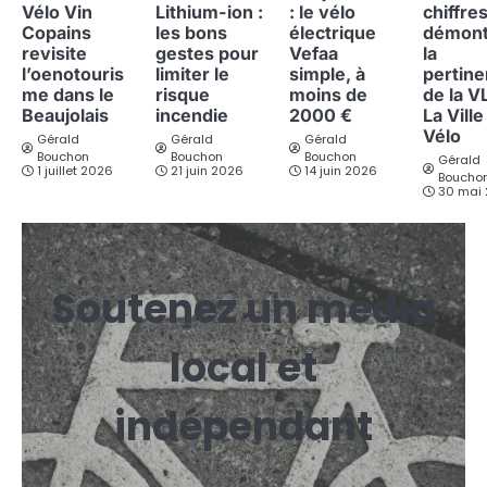
Vélo Vin
Lithium-ion :
: le vélo
chiffre
Copains
les bons
électrique
démont
revisite
gestes pour
Vefaa
la
l’oenotouris
limiter le
simple, à
pertin
me dans le
risque
moins de
de la V
Beaujolais
incendie
2000 €
La Ville
Vélo
Gérald
Gérald
Gérald
Bouchon
Bouchon
Bouchon
Gérald
1 juillet 2026
21 juin 2026
14 juin 2026
Boucho
30 mai
Soutenez un média
local et
indépendant