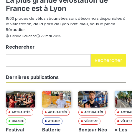
La plus grande vélostation de
France est à Lyon
1500 places de vélos sécurisées sont désormais disponibles à
la vélostation, de la gare de Lyon Part-dieu, sous la place
Béraudier.
Gérald Bouchon
27 mai 2025
Rechercher
Rechercher
Dernières publications
ACTUALITÉS
ACTUALITÉS
ACTUALITÉS
ACTUAL
BALADE
ATELIER
VÉLOTAF
VÉLOT
Festival
Batterie
Bonjour Néo
« Les