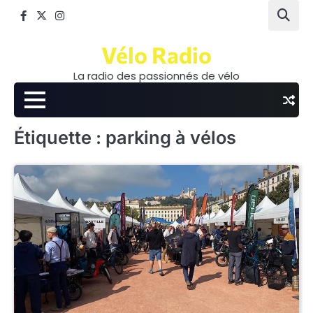
Skip
Facebook
Twitter
Instagram
to
content
Vélo Radio
La radio des passionnés de vélo
Étiquette :
parking à vélos