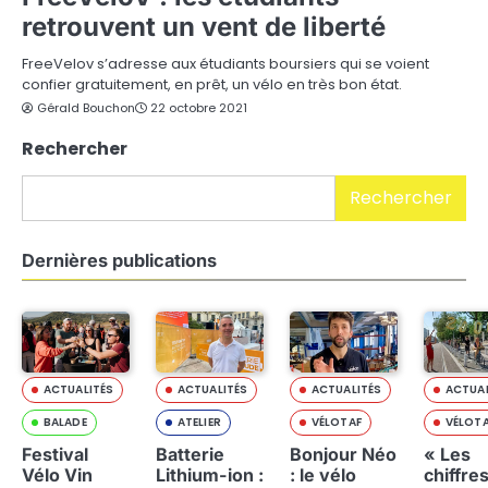
retrouvent un vent de liberté
FreeVelov s’adresse aux étudiants boursiers qui se voient
confier gratuitement, en prêt, un vélo en très bon état.
Gérald Bouchon
22 octobre 2021
Rechercher
Rechercher
Dernières publications
ACTUALITÉS
ACTUALITÉS
ACTUALITÉS
ACTUAL
BALADE
ATELIER
VÉLOTAF
VÉLOT
Festival
Batterie
Bonjour Néo
« Les
Vélo Vin
Lithium-ion :
: le vélo
chiffre