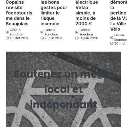
Copains
les bons
électrique
démont
revisite
gestes pour
Vefaa
la
l’oenotouris
limiter le
simple, à
pertin
me dans le
risque
moins de
de la V
Beaujolais
incendie
2000 €
La Ville
Vélo
Gérald
Gérald
Gérald
Bouchon
Bouchon
Bouchon
Gérald
1 juillet 2026
21 juin 2026
14 juin 2026
Boucho
30 mai
Soutenez un média
local et
indépendant