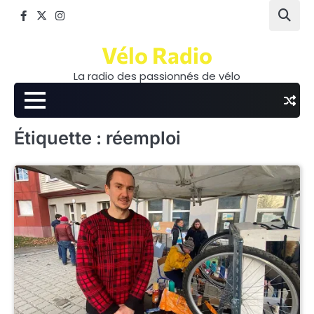
Skip
Facebook
Twitter
Instagram
to
content
Vélo Radio
La radio des passionnés de vélo
Étiquette :
réemploi