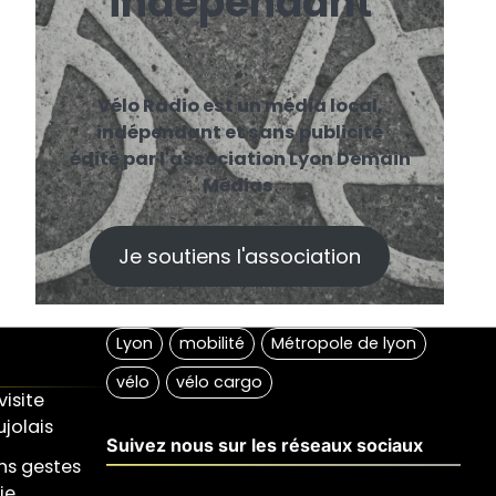
indépendant
Vélo Radio est un média local,
indépendant et sans publicité
édité par l'association Lyon Demain
Médias.
Je soutiens l'association
visite
jolais
Suivez nous sur les réseaux sociaux
ons gestes
ie