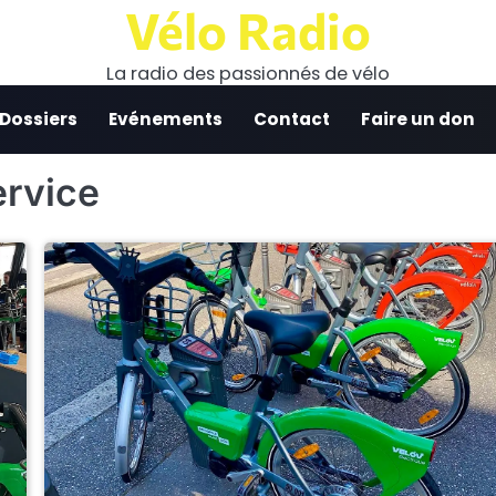
Vélo Radio
La radio des passionnés de vélo
 Dossiers
Evénements
Contact
Faire un don
ervice