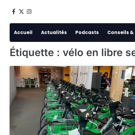
Skip
to
Facebook
Twitter
Instagram
content
Accueil
Actualités
Podcasts
Conseils &
Étiquette :
vélo en libre s