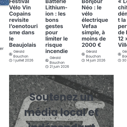
Festival
Batterie
Bonjour
« L
Vélo Vin
Lithium-
Néo : le
chi
Copains
ion : les
vélo
dé
revisite
bons
électrique
t la
l’oenotouri
gestes
Vefaa
per
sme dans
pour
simple, à
de 
le
limiter le
moins de
12 
Beaujolais
risque
2000 €
Vil
er
incendie
Gérald
Gérald
Gé
Bouchon
Bouchon
Bo
Gérald
1 juillet 2026
14 juin 2026
30
Bouchon
21 juin 2026
Soutenez un
média local et