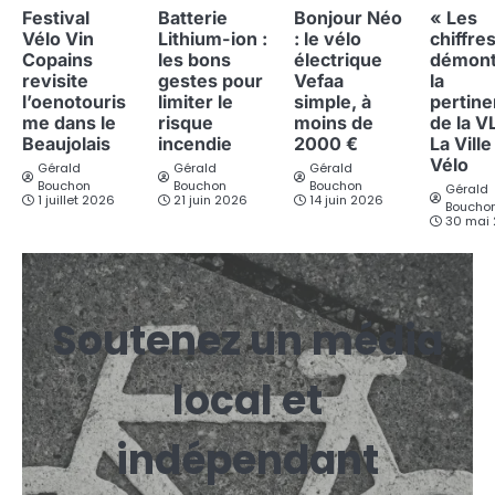
Festival
Batterie
Bonjour Néo
« Les
Vélo Vin
Lithium-ion :
: le vélo
chiffre
Copains
les bons
électrique
démont
revisite
gestes pour
Vefaa
la
l’oenotouris
limiter le
simple, à
pertin
me dans le
risque
moins de
de la V
Beaujolais
incendie
2000 €
La Ville
Vélo
Gérald
Gérald
Gérald
Bouchon
Bouchon
Bouchon
Gérald
1 juillet 2026
21 juin 2026
14 juin 2026
Boucho
30 mai
Soutenez un média
local et
indépendant