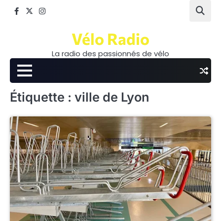
Skip
Facebook
Twitter
Instagram
to
content
Vélo Radio
La radio des passionnés de vélo
Étiquette :
ville de Lyon