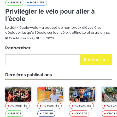
BALADE
MOBILITÉS
Privilégier le vélo pour aller à
l’école
Le défi « école-vélo » a poussé de nombreux élèves à se
déplacer jusqu’à l’école sur leur vélo, trottinette et draisienne.
Gérald Bouchon
31 mai 2023
Rechercher
Rechercher
Dernières publications
ACTUALITÉS
ACTUALITÉS
ACTUALITÉS
ACTUAL
BALADE
ATELIER
VÉLOTAF
VÉLOT