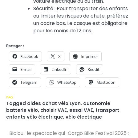
voiture électrique ou du train.
Sécurité : Pour transporter des enfants
ou limiter les risques de chute, préférez
un cadre bas. Le casque est obligatoire
pour les moins de 12 ans.
Partager :
Facebook
X
Imprimer
E-mail
LinkedIn
Reddit
Telegram
WhatsApp
Mastodon
FAQ
Tagged
aides achat vélo Lyon
,
autonomie
batterie vélo
,
choisir VAE
,
essai VAE
,
transport
enfants vélo électrique
,
vélo électrique
Biclou : le spectacle qui
Cargo Bike Festival 2025 :
N