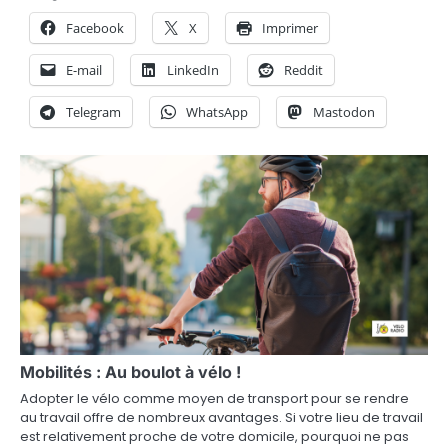
’
Facebook
X
Imprimer
a
E-mail
LinkedIn
Reddit
r
t
Telegram
WhatsApp
Mastodon
i
c
l
e
Mobilités : Au boulot à vélo !
Adopter le vélo comme moyen de transport pour se rendre
au travail offre de nombreux avantages. Si votre lieu de travail
est relativement proche de votre domicile, pourquoi ne pas