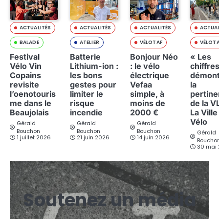
ACTUALITÉS
ACTUALITÉS
ACTUALITÉS
ACTUAL
BALADE
ATELIER
VÉLOTAF
VÉLOT
Festival
Batterie
Bonjour Néo
« Les
Vélo Vin
Lithium-ion :
: le vélo
chiffre
Copains
les bons
électrique
démont
revisite
gestes pour
Vefaa
la
l’oenotouris
limiter le
simple, à
pertin
me dans le
risque
moins de
de la V
Beaujolais
incendie
2000 €
La Ville
Vélo
Gérald
Gérald
Gérald
Bouchon
Bouchon
Bouchon
Gérald
1 juillet 2026
21 juin 2026
14 juin 2026
Boucho
30 mai
Soutenez un média