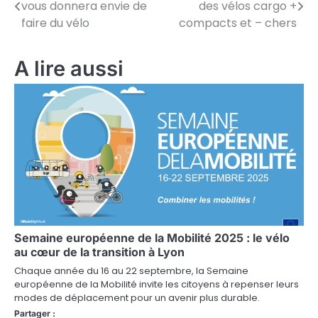
vous donnera envie de
des vélos cargo +
a
faire du vélo
compacts et – chers
v
A lire aussi
i
g
a
t
i
o
n
Semaine européenne de la Mobilité 2025 : le vélo
d
au cœur de la transition à Lyon
e
Chaque année du 16 au 22 septembre, la Semaine
européenne de la Mobilité invite les citoyens à repenser leurs
l
modes de déplacement pour un avenir plus durable.
Partager :