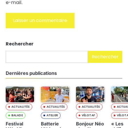
e-mail.
Alternative:
Rechercher
Rechercher
Dernières publications
ACTUALITÉS
ACTUALITÉS
ACTUALITÉS
ACTUAL
BALADE
ATELIER
VÉLOTAF
VÉLOT
Festival
Batterie
Bonjour Néo
« Les