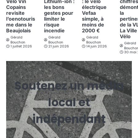
Vélo Vin
Lithium-ion :
: le vélo
chiffre
Copains
les bons
électrique
démont
revisite
gestes pour
Vefaa
la
l’oenotouris
limiter le
simple, à
pertin
me dans le
risque
moins de
de la V
Beaujolais
incendie
2000 €
La Ville
Vélo
Gérald
Gérald
Gérald
Bouchon
Bouchon
Bouchon
Gérald
1 juillet 2026
21 juin 2026
14 juin 2026
Boucho
30 mai
Soutenez un média
local et
indépendant