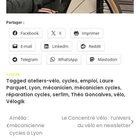
Partager :
Facebook
X
Imprimer
E-mail
LinkedIn
Reddit
Telegram
WhatsApp
Mastodon
ATELIER
Tagged
ateliers-vélo
,
cycles
,
emploi
,
Laure
Parquet
,
Lyon
,
mécanicien
,
mécanicien cycles
,
réparation cycles
,
serfim
,
Théo Goncalves
,
vélo
,
Vélogik
Amélia :
Le Concentré Vélo : l’univers
N
mécanicienne
du vélo en newsletter
a
cycles à Lyon