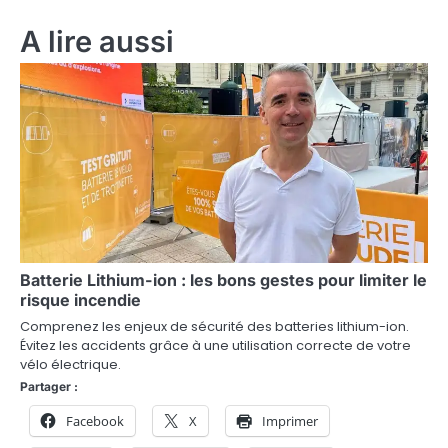
v
A lire aussi
i
g
a
t
i
o
n
Batterie Lithium-ion : les bons gestes pour limiter le
d
risque incendie
e
Comprenez les enjeux de sécurité des batteries lithium-ion.
Évitez les accidents grâce à une utilisation correcte de votre
l
vélo électrique.
Partager :
’
Facebook
X
Imprimer
a