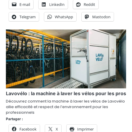
E-mail
LinkedIn
Reddit
r
t
Telegram
WhatsApp
Mastodon
i
c
l
e
Lavovélo : la machine à laver les vélos pour les pros
Découvrez comment la machine à laver les vélos de Lavovélo
allie efficacité et respect de l’environnement pour les
professionnels
Partager :
Facebook
X
Imprimer