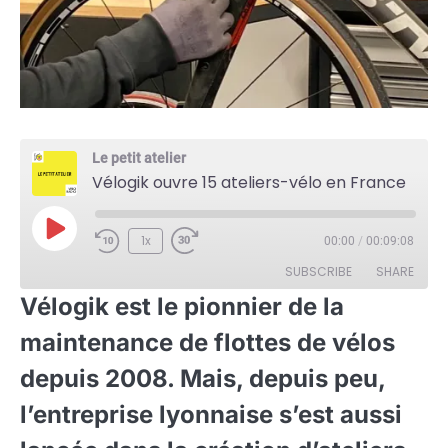
Le petit atelier
Vélogik ouvre 15 ateliers-vélo en France
Play
1x
00:00
/
00:09:08
Episode
SUBSCRIBE
SHARE
Vélogik est le pionnier de la
SHARE
maintenance de flottes de vélos
RSS FEED
LINK
depuis 2008. Mais, depuis peu,
l’entreprise lyonnaise s’est aussi
EMBED