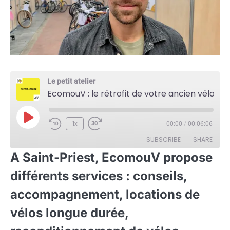
Le petit atelier
EcomouV : le rétrofit de votre ancien vélo
Play
1x
00:00
/
00:06:06
Episode
SUBSCRIBE
SHARE
A Saint-Priest, EcomouV propose
SHARE
différents services : conseils,
RSS FEED
LINK
accompagnement, locations de
vélos longue durée,
EMBED