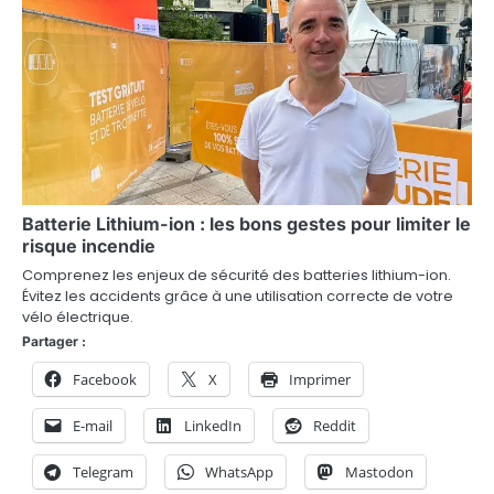
g
a
t
i
o
n
Batterie Lithium-ion : les bons gestes pour limiter le
d
risque incendie
e
Comprenez les enjeux de sécurité des batteries lithium-ion.
Évitez les accidents grâce à une utilisation correcte de votre
l
vélo électrique.
Partager :
’
Facebook
X
Imprimer
a
E-mail
LinkedIn
Reddit
r
t
Telegram
WhatsApp
Mastodon