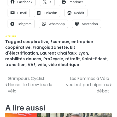
Facebook
X
Imprimer
E-mail
LinkedIn
Reddit
Telegram
WhatsApp
Mastodon
ATELIER
Tagged
coopérative
,
Ecomouv
,
entreprise
coopérative
,
François Zanette
,
kit
d'électrification
,
Laurent Chaffaux
,
Lyon
,
mobilités douces
,
Pro2cycle
,
rétrofit
,
Saint-Priest
,
transition
,
VAE
,
vélo
,
vélo électrique
Grimpeurs Cyclist
Les Femmes à Vélo
N
House : le tiers-lieu du
veulent participer au
a
vélo
débat
v
A lire aussi
i