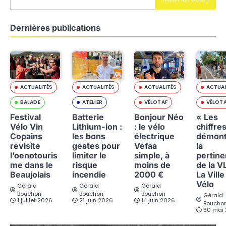
Dernières publications
ACTUALITÉS
ACTUALITÉS
ACTUALITÉS
ACTUAL
BALADE
ATELIER
VÉLOTAF
VÉLOT
Festival
Batterie
Bonjour Néo
« Les
Vélo Vin
Lithium-ion :
: le vélo
chiffre
Copains
les bons
électrique
démont
revisite
gestes pour
Vefaa
la
l’oenotouris
limiter le
simple, à
pertin
me dans le
risque
moins de
de la V
Beaujolais
incendie
2000 €
La Ville
Vélo
Gérald
Gérald
Gérald
Bouchon
Bouchon
Bouchon
Gérald
1 juillet 2026
21 juin 2026
14 juin 2026
Boucho
30 mai