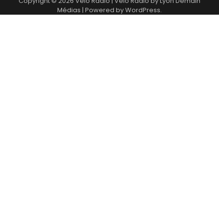
Copyright © 2026
Vélo Radio
| Vélo Radio by
Lyon Demain
Médias
| Powered by
WordPress
.