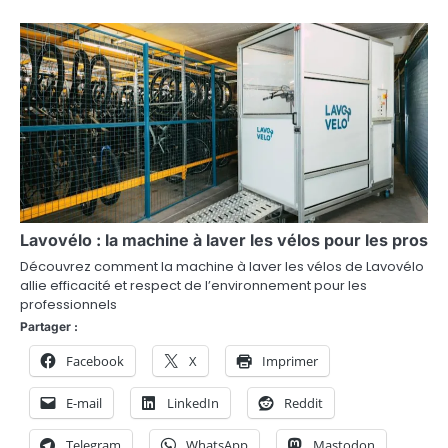
i
c
l
e
Lavovélo : la machine à laver les vélos pour les pros
Découvrez comment la machine à laver les vélos de Lavovélo
allie efficacité et respect de l’environnement pour les
professionnels
Partager :
Facebook
X
Imprimer
E-mail
LinkedIn
Reddit
Telegram
WhatsApp
Mastodon