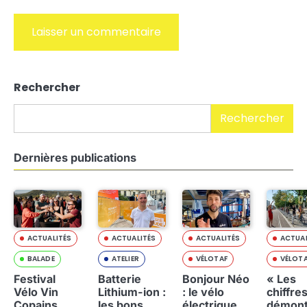
Alternative:
Rechercher
Rechercher
Dernières publications
ACTUALITÉS
ACTUALITÉS
ACTUALITÉS
ACTUAL
BALADE
ATELIER
VÉLOTAF
VÉLOT
Festival
Batterie
Bonjour Néo
« Les
Vélo Vin
Lithium-ion :
: le vélo
chiffre
Copains
les bons
électrique
démont