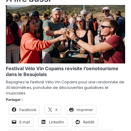
i
g
a
t
i
o
n
Festival Vélo Vin Copains revisite l’oenotourisme
dans le Beaujolais
d
Rejoignez le Festival Vélo Vin Copains pour une randonnée de
30 kilomètres, ponctuée de découvertes gustatives et
e
musicales.
l
Partager :
’
Facebook
X
Imprimer
a
E-mail
LinkedIn
Reddit