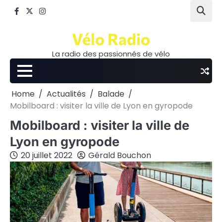
Skip
Facebook
Twitter
Instagram
to
content
Vélo Radio
La radio des passionnés de vélo
Home
Actualités
Balade
Mobilboard : visiter la ville de Lyon en gyropode
Mobilboard : visiter la ville de
Lyon en gyropode
20 juillet 2022
Gérald Bouchon