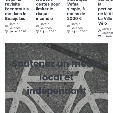
revisite
gestes pour
Vefaa
la
l’oenotouris
limiter le
simple, à
pertin
me dans le
risque
moins de
de la V
Beaujolais
incendie
2000 €
La Ville
Vélo
Gérald
Gérald
Gérald
Bouchon
Bouchon
Bouchon
Gérald
1 juillet 2026
21 juin 2026
14 juin 2026
Boucho
30 mai
Soutenez un média
local et
indépendant