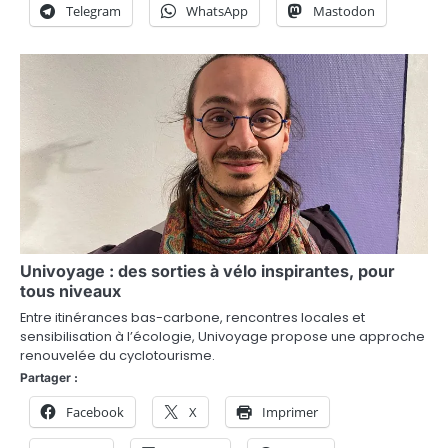
r
Telegram
WhatsApp
Mastodon
t
i
c
l
e
Univoyage : des sorties à vélo inspirantes, pour
tous niveaux
Entre itinérances bas-carbone, rencontres locales et
sensibilisation à l’écologie, Univoyage propose une approche
renouvelée du cyclotourisme.
Partager :
Facebook
X
Imprimer