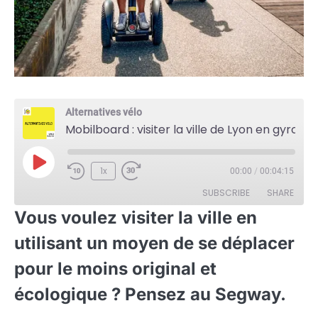
Alternatives vélo
Mobilboard : visiter la ville de Lyon en gyropode
Play
1x
00:00
/
00:04:15
Episode
SUBSCRIBE
SHARE
Vous voulez visiter la ville en
SHARE
utilisant un moyen de se déplacer
RSS FEED
LINK
pour le moins original et
écologique ? Pensez au Segway.
EMBED