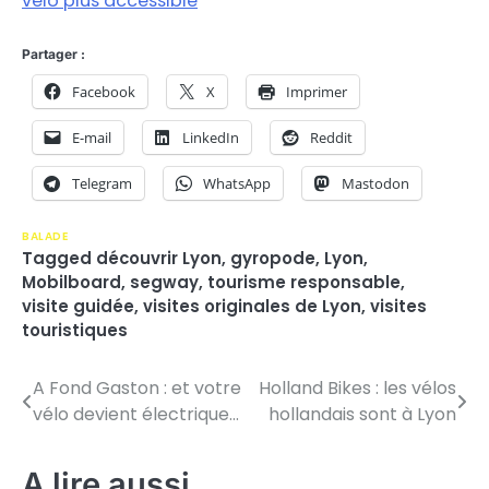
vélo plus accessible
Partager :
Facebook
X
Imprimer
E-mail
LinkedIn
Reddit
Telegram
WhatsApp
Mastodon
BALADE
Tagged
découvrir Lyon
,
gyropode
,
Lyon
,
Mobilboard
,
segway
,
tourisme responsable
,
visite guidée
,
visites originales de Lyon
,
visites
touristiques
A Fond Gaston : et votre
Holland Bikes : les vélos
N
vélo devient électrique…
hollandais sont à Lyon
a
v
A lire aussi