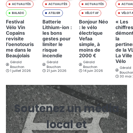
ACTUALITÉS
ACTUALITÉS
ACTUALITÉS
ACTUAL
BALADE
ATELIER
VÉLOTAF
VÉLOT
Festival
Batterie
Bonjour Néo
« Les
Vélo Vin
Lithium-ion :
: le vélo
chiffre
Copains
les bons
électrique
démont
revisite
gestes pour
Vefaa
la
l’oenotouris
limiter le
simple, à
pertin
me dans le
risque
moins de
de la V
Beaujolais
incendie
2000 €
La Ville
Vélo
Gérald
Gérald
Gérald
Bouchon
Bouchon
Bouchon
Gérald
1 juillet 2026
21 juin 2026
14 juin 2026
Boucho
30 mai
Soutenez un média
local et