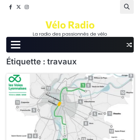
Skip
Facebook
Twitter
Instagram
to
content
Vélo Radio
La radio des passionnés de vélo
Étiquette :
travaux